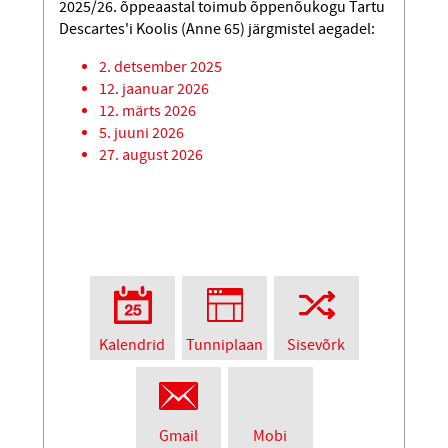
2025/26. õppeaastal toimub õppenõukogu Tartu
Descartes'i Koolis (Anne 65) järgmistel aegadel:
2. detsember 2025
12. jaanuar 2026
12. märts 2026
5. juuni 2026
27. august 2026
Kalendrid
Tunniplaan
Sisevõrk
Gmail
Mobi