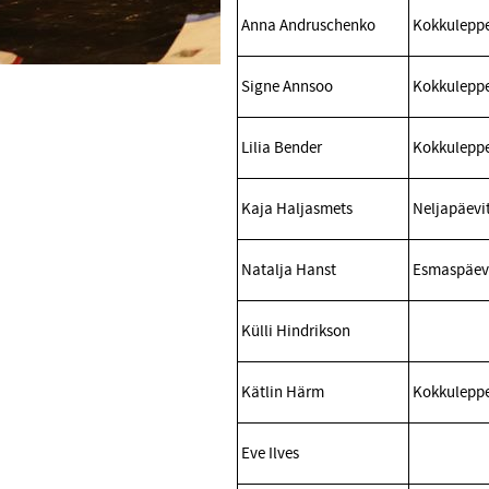
Anna Andruschenko
Kokkuleppe
Signe Annsoo
Kokkuleppe
Lilia Bender
Kokkuleppe
Kaja Haljasmets
Neljapäevit
Natalja Hanst
Esmaspäeva
Külli Hindrikson
Kätlin Härm
Kokkuleppe
Eve Ilves