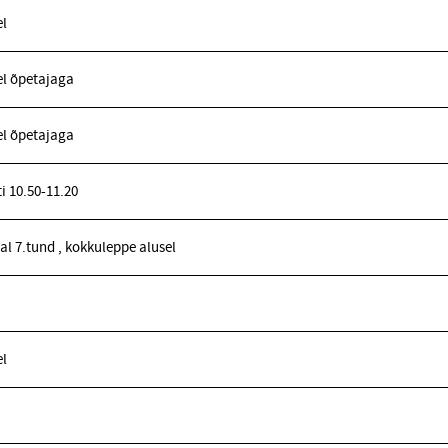
l
l õpetajaga
l õpetajaga
i 10.50-11.20
l 7.tund , kokkuleppe alusel
l