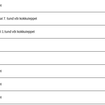
l
l 7. tund või kokkuleppel
l 1.tund või kokkuleppel
l
l
l