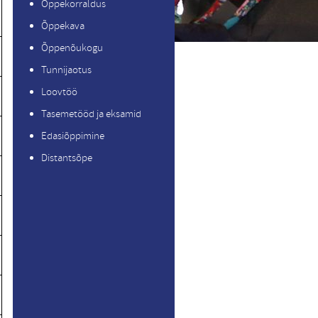
Õppekorraldus
Õppekava
Õppenõukogu
Tunnijaotus
Loovtöö
Tasemetööd ja eksamid
Edasiõppimine
Distantsõpe