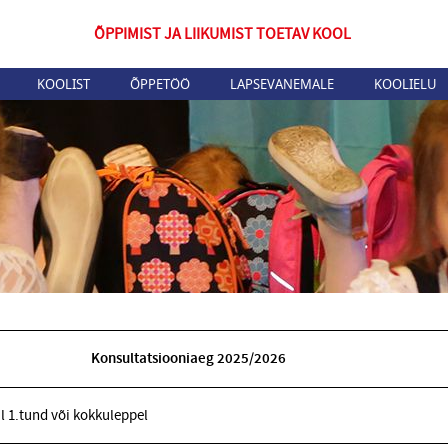
ÕPPIMIST JA LIIKUMIST TOETAV KOOL
KOOLIST
ÕPPETÖÖ
LAPSEVANEMALE
KOOLIELU
Konsultatsiooniaeg 2025/2026
l 1.tund või kokkuleppel