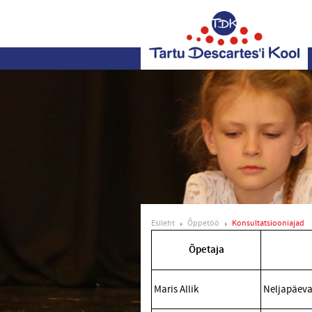
Esileht
Õppetöö
Konsultatsiooniajad
Õpetaja
Maris Allik
Neljapäeva