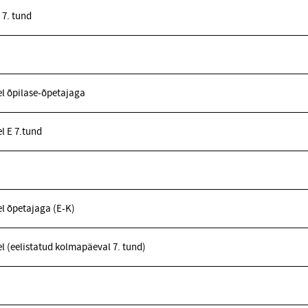
7. tund
l õpilase-õpetajaga
l E 7.tund
l õpetajaga (E-K)
l (eelistatud kolmapäeval 7. tund)