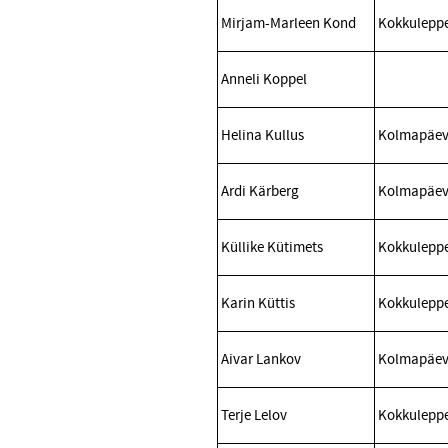
Mirjam-Marleen Kond
Kokkuleppe
Anneli Koppel
Helina Kullus
Kolmapäeva
Ardi Kärberg
Kolmapäeva
Küllike Kütimets
Kokkuleppe
Karin Küttis
Kokkuleppe
Aivar Lankov
Kolmapäev 
Terje Lelov
Kokkuleppe