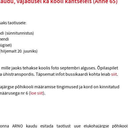
udu, vajadusel ka kooli kantseleis (Anne 65)
aks taotlusele:
di (sünnitunnistus)
mendi
sügisel)
hiljemalt 20. juuniks)
d, mille jaoks tehakse koolis foto septembri alguses. Õpilaspilet
na ühistranspordis. Täpsemat infot bussikaardi kohta leiab
siit
.
ohajärgse põhikooli määramise tingimused ja kord on kinnitatud
määrusega nr 6 (
loe siit
).
nna ARNO kaudu esitada taotlust uue elukohajärgse põhikool