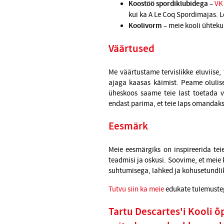
Koostöö spordiklubidega
–
VK
kui ka A Le Coq Spordimajas.
L
Koolivor
m –
meie kooli ühtek
Väärtused
Me väärtustame tervislikke eluviise,
ajaga kaasas käimist. Peame olulis
üheskoos saame teie last toetada 
endast parima, et teie laps omandaks
Eesmärk
Meie eesmärgiks on inspireerida tei
teadmisi ja oskusi. Soovime, et meie
suhtumisega, lahked ja kohusetundli
Tutvu siin ka meie
edukate tulemusteg
Tartu Descartes'i Kooli 