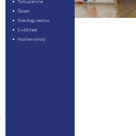
Toitlustamine
Õpiabi
Sisevõrgu taotlus
C-võõrkeel
Koolitervishoid
e