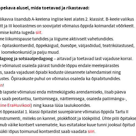
õppekava alusel, mida toetavad ja rikastavad:
ikavva lisandub A-keelena inglise keel alates 2. klassist. B-keele valikus
t ja III kooliastmes on soovijatel võimalus õppida kolmandat võõrkeelt.
imise kohta lugeda
siit
.
e liikumispause tundides ja liigume aktiivselt vahetundides.
– õpilaskontserdid, õppekäigud, õuesõpe, väljasõidud, teatrikülastused,
, loomekonkursid ja palju muud.
dagoog ja sotsiaalpedagoog
– aitavad ja toetavad last vajaduse korral.
e võimalust osaleda pärast tundide lõppu endale meelepärastes
es, saada vajadusel õpiabi koduste ülesannete lahendamisel ning
tes. Õpiraskuste puhul on võimalus osaleda ka õpiabitundides.
in
!
 lapsele võimalusi enda mitmekülgseks arendamiseks, lisab päeva
 saab peotantsu, tantsimisega, näitlemisega, osaleda pallimängu-,
ine EraHuvikool
) ning kaasa lüüa laulukoorides.
l õppeaastal 1. klassi õpilastel suurepärane võimalus õppida Tartu II
rumenti, milleks on kannel, plokkflööt ja löökpillid. Ühte pilli õpitaks
oimub väike kontsert vanematele, kus esitatakse kuue tunni jooksul õpitud
 tsükli lõpus toimunud kontserdist saab vaadata
siin
.