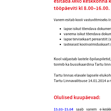
esitada
keskkonna ka
ARNO
tööpäeviti kl 8.00–16.00.
Vanem esitab kooli vastuvõtmiseks lis
lapse isikut tõendava dokumen
vanema isikut tõendava doku
lapse tervisekaart perearstilt (
lasteaiast koolivalmiduskaart (
Kool väljastab lastele õpilaspileti
toimib ka bussikaardina Tartu lin
Tartu linnas elavale lapsele eluk
Tartu Linnavalitsuse 14.01.2014 a 
Olulised kuupäevad:
15.03–15.04
saab vanem e-keskko