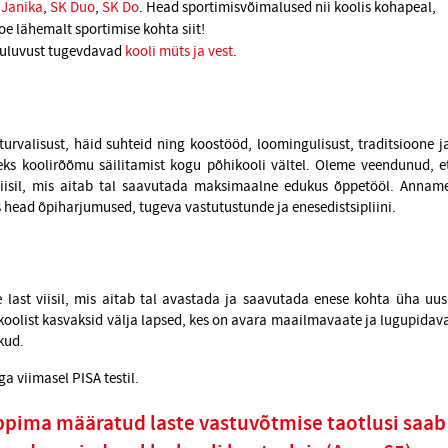
 Janika
,
SK Duo
,
SK Do
. Head sportimisvõimalused nii koolis kohapeal,
oe lähemalt sportimise
kohta siit!
uuluvust tugevdavad
kooli müts ja vest
.
 turvalisust, häid suhteid ning koostööd, loomingulisust, traditsioone j
eks koolirõõmu säilitamist kogu põhikooli vältel. Oleme veendunud, e
viisil, mis aitab tal saavutada maksimaalne edukus õppetööl. Annam
 head õpiharjumused, tugeva vastutustunde ja enesedistsipliini.
e last viisil, mis aitab tal avastada ja saavutada enese kohta üha uus
 koolist kasvaksid välja lapsed, kes on avara maailmavaate ja lugupidav
kud.
a viimasel PISA testil.
õppima määratud laste vastuvõtmise taotlusi saab