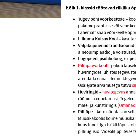
Kõik 1. klassid töötavad riikliku 
Tugev põhi võõrkeeltele
– kool
pakume prantsuse või vene keel
Lähemalt saab võõrkeelte õpp
Liikuma Kutsuv Kool
– kasutam
Väljakujunenud traditsioonid
aineolümpiaadid ja võistlused
Logopeed, psühholoog, eripe
Pikapäevakool
– pakub lapsel
huviringides, ühistes tegevust
arendada ennast lemmiktegevus
Osalejate arvamusega tutvu
si
Huviringid
–
huvitegevus
annab
rõõmu ja eduelamusi. Tegeleda
male- ja kunstiringis (
Omanäol
Pilliõpe
–
kord nädalas on selle
Muusikakoolis kolme muusikainst
kuus tundi. Iga tsükli lõpus t
pillilugusid. Videoklippi teise