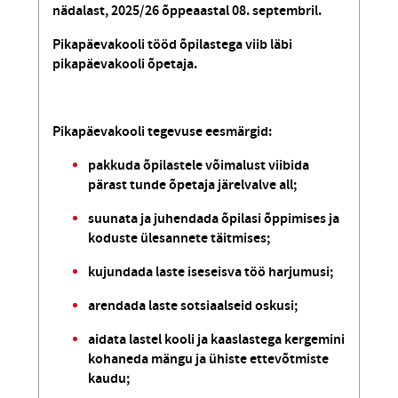
nädalast, 2025/26 õppeaastal 08. septembril.
Pikapäevakooli tööd õpilastega viib läbi
pikapäevakooli õpetaja.
Pikapäevakooli tegevuse eesmärgid:
pakkuda õpilastele võimalust viibida
pärast tunde õpetaja järelvalve all;
suunata ja juhendada õpilasi õppimises ja
koduste ülesannete täitmises;
kujundada laste iseseisva töö harjumusi;
arendada laste sotsiaalseid oskusi;
aidata lastel kooli ja kaaslastega kergemini
kohaneda mängu ja ühiste ettevõtmiste
kaudu;