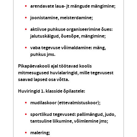
arendavate laua- jt mängude mängimine;
joonistamine, meisterdamine;
aktiivse puhkuse organiseerimine õues:
jalutuskäigud, õuesõpe, mängimine;
vaba tegevuse võimaldamine: mäng,
puhkus jms.
Pikapäevakooli ajal töötavad koolis
mitmesugused huvialaringid, mille tegevusest
saavad lapsed osa võtta.
Huviringid 1. klasside õpilastele:
mudilaskoor (ettevalmistuskoor);
sportlikud tegevused: pallimängud, judo,
tantsuline liikumine, võimlemine jms;
malering;