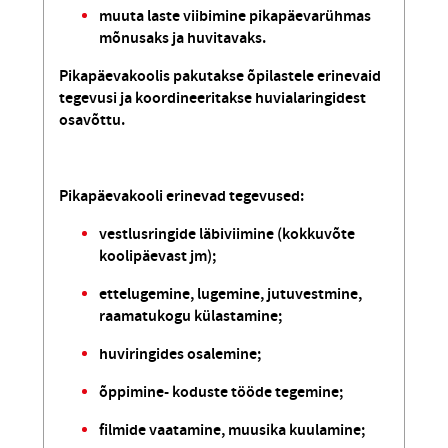
muuta laste viibimine pikapäevarühmas
mõnusaks ja huvitavaks.
Pikapäevakoolis pakutakse õpilastele erinevaid
tegevusi ja koordineeritakse huvialaringidest
osavõttu.
Pikapäevakooli erinevad tegevused:
vestlusringide läbiviimine (kokkuvõte
koolipäevast jm);
ettelugemine, lugemine, jutuvestmine,
raamatukogu külastamine;
huviringides osalemine;
õppimine- koduste tööde tegemine;
filmide vaatamine, muusika kuulamine;