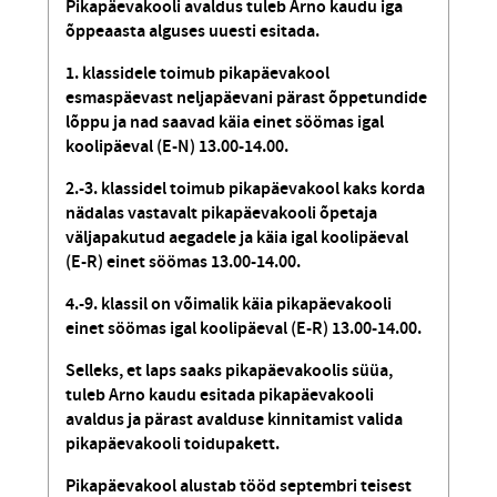
Pikapäevakooli avaldus tuleb Arno kaudu iga
õppeaasta alguses uuesti esitada.
1. klassidele toimub pikapäevakool
esmaspäevast neljapäevani pärast õppetundide
lõppu ja nad saavad käia einet söömas igal
koolipäeval (E-N) 13.00-14.00.
2.-3. klassidel toimub pikapäevakool kaks korda
nädalas vastavalt pikapäevakooli õpetaja
väljapakutud aegadele ja käia igal koolipäeval
(E-R) einet söömas 13.00-14.00.
4.-9. klassil on võimalik käia pikapäevakooli
einet söömas igal koolipäeval (E-R) 13.00-14.00.
Selleks, et laps saaks pikapäevakoolis süüa,
tuleb Arno kaudu esitada pikapäevakooli
avaldus ja pärast avalduse kinnitamist valida
pikapäevakooli toidupakett.
Pikapäevakool alustab tööd septembri teisest