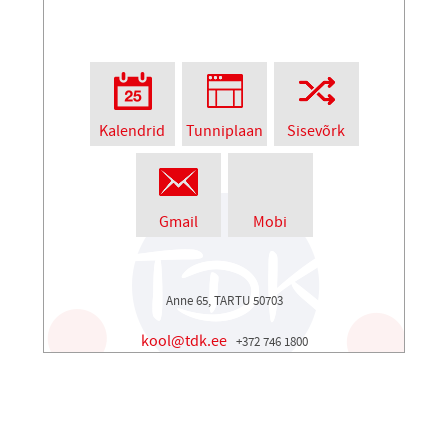
Kalendrid
Tunniplaan
Sisevõrk
Gmail
Mobi
Anne 65, TARTU 50703
kool@tdk.ee
+372 746 1800