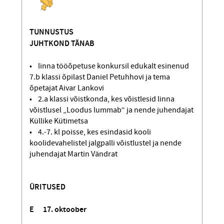
TUNNUSTUS
JUHTKOND TÄNAB
• linna tööõpetuse konkursil edukalt esinenud
7.b klassi õpilast Daniel Petuhhovi ja tema
õpetajat Aivar Lankovi
• 2.a klassi võistkonda, kes võistlesid linna
võistlusel „Loodus lummab“ ja nende juhendajat
Küllike Kütimetsa
• 4.-7. kl poisse, kes esindasid kooli
koolidevahelistel jalgpalli võistlustel ja nende
juhendajat Martin Vändrat
ÜRITUSED
E 17. oktoober