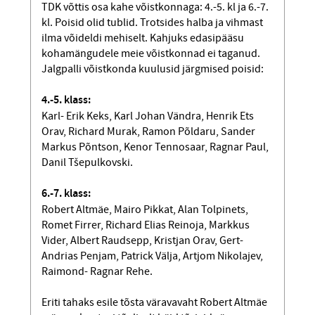
TDK võttis osa kahe võistkonnaga: 4.-5. kl ja 6.-7.
kl. Poisid olid tublid. Trotsides halba ja vihmast
ilma võideldi mehiselt. Kahjuks edasipääsu
kohamängudele meie võistkonnad ei taganud.
Jalgpalli võistkonda kuulusid järgmised poisid:
4.-5. klass:
Karl- Erik Keks, Karl Johan Vändra, Henrik Ets
Orav, Richard Murak, Ramon Põldaru, Sander
Markus Põntson, Kenor Tennosaar, Ragnar Paul,
Danil Tšepulkovski.
6.-7. klass:
Robert Altmäe, Mairo Pikkat, Alan Tolpinets,
Romet Firrer, Richard Elias Reinoja, Markkus
Vider, Albert Raudsepp, Kristjan Orav, Gert-
Andrias Penjam, Patrick Välja, Artjom Nikolajev,
Raimond- Ragnar Rehe.
Eriti tahaks esile tõsta väravavaht Robert Altmäe