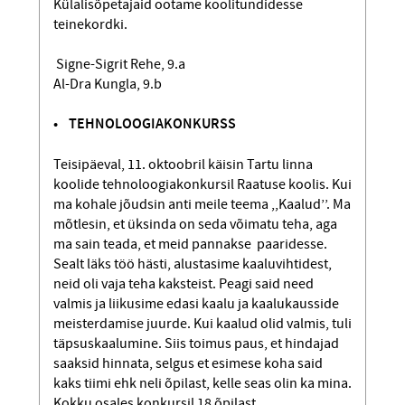
Külalisõpetajaid ootame koolitundidesse
teinekordki.
Signe-Sigrit Rehe, 9.a
Al-Dra Kungla, 9.b
• TEHNOLOOGIAKONKURSS
Teisipäeval, 11. oktoobril käisin Tartu linna
koolide tehnoloogiakonkursil Raatuse koolis. Kui
ma kohale jõudsin anti meile teema ,,Kaalud’’. Ma
mõtlesin, et üksinda on seda võimatu teha, aga
ma sain teada, et meid pannakse paaridesse.
Sealt läks töö hästi, alustasime kaaluvihtidest,
neid oli vaja teha kaksteist. Peagi said need
valmis ja liikusime edasi kaalu ja kaalukausside
meisterdamise juurde. Kui kaalud olid valmis, tuli
täpsuskaalumine. Siis toimus paus, et hindajad
saaksid hinnata, selgus et esimese koha said
kaks tiimi ehk neli õpilast, kelle seas olin ka mina.
Kokku osales konkursil 18 õpilast.