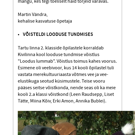
mängu, kes tegi tõeliselt häid tõrjeid väravas.
Martin Vändra,
kehalise kasvatuse õpetaja
• VÕISTELDI LOODUSE TUNDMISES
Tartu linna 2. klasside õpilastele korraldab
Kivilinna kool looduse tundmise võistlus
"Loodus lummab". Võistlus toimus kahes voorus.
Esimene oli veebivoor, kus 14 kooli õpilastel tuli
vastata merekultuuriaasta võtmes vee ja vee-
elustikuga seotud küsimustele. Teise vooru
pääses seitse võistkonda, nende seas oli ka meie
kooli 2.a klassi võistkond (Leen Raudsepp, Liset
Tätte, Miina Kõiv, Erki Amon, Annika Bublei).