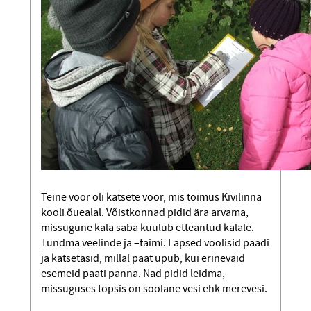
Teine voor oli katsete voor, mis toimus Kivilinna
kooli õuealal. Võistkonnad pidid ära arvama,
missugune kala saba kuulub etteantud kalale.
Tundma veelinde ja –taimi. Lapsed voolisid paadi
ja katsetasid, millal paat upub, kui erinevaid
esemeid paati panna. Nad pidid leidma,
missuguses topsis on soolane vesi ehk merevesi.