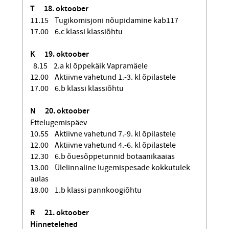
T 18. oktoober
11.15 Tugikomisjoni nõupidamine kab117
17.00 6.c klassi klassiõhtu
K 19. oktoober
8.15 2.a kl õppekäik Vapramäele
12.00 Aktiivne vahetund 1.-3. kl õpilastele
17.00 6.b klassi klassiõhtu
N 20. oktoober
Ettelugemispäev
10.55 Aktiivne vahetund 7.-9. kl õpilastele
12.00 Aktiivne vahetund 4.-6. kl õpilastele
12.30 6.b õuesõppetunnid botaanikaaias
13.00 Ülelinnaline lugemispesade kokkutulek
aulas
18.00 1.b klassi pannkoogiõhtu
R 21. oktoober
Hinnetelehed