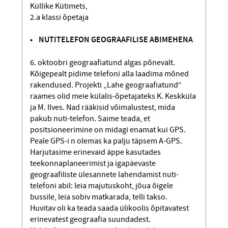
Küllike Kütimets,
2.a klassi õpetaja
• NUTITELEFON GEOGRAAFILISE ABIMEHENA
6. oktoobri geograafiatund algas põnevalt.
Kõigepealt pidime telefoni alla laadima mõned
rakendused. Projekti „Lahe geograafiatund“
raames olid meie külalis-õpetajateks K. Keskküla
ja M. Ilves. Nad rääkisid võimalustest, mida
pakub nuti-telefon. Saime teada, et
positsioneerimine on midagi enamat kui GPS.
Peale GPS-i n olemas ka palju täpsem A-GPS.
Harjutasime erinevaid äppe kasutades
teekonnaplaneerimist ja igapäevaste
geograafiliste ülesannete lahendamist nuti-
telefoni abil: leia majutuskoht, jõua õigele
bussile, leia sobiv matkarada, telli takso.
Huvitav oli ka teada saada ülikoolis õpitavatest
erinevatest geograafia suundadest.