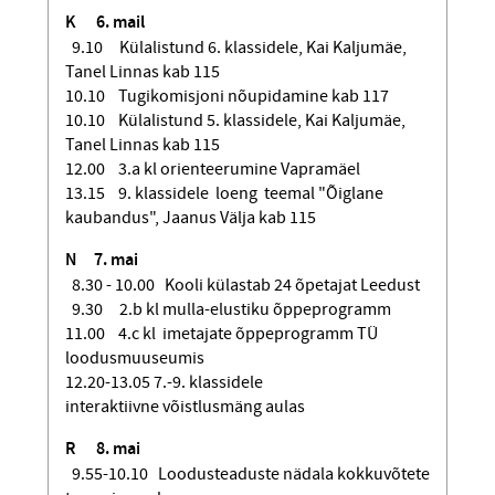
K 6
. mail
9.10 Külalistund 6. klassidele, Kai Kaljumäe,
Tanel Linnas kab 115
10.10 Tugikomisjoni nõupidamine kab 117
10.10 Külalistund 5. klassidele, Kai Kaljumäe,
Tanel Linnas kab 115
12.00 3.a kl orienteerumine Vapramäel
13.15 9. klassidele loeng teemal "Õiglane
kaubandus", Jaanus Välja kab 115
N 7
. mai
8.30 - 10.00 Kooli külastab 24 õpetajat Leedust
9.30 2.b kl mulla-elustiku õppeprogramm
11.00 4.c kl imetajate õppeprogramm TÜ
loodusmuuseumis
12.20-13.05 7.-9. klassidele
interaktiivne võistlusmäng aulas
R 8
. mai
9.55-10.10 Loodusteaduste nädala kokkuvõtete