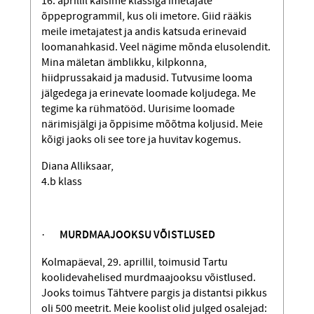
16. aprillil käisime klassiga imetajate
õppeprogrammil, kus oli imetore. Giid rääkis
meile imetajatest ja andis katsuda erinevaid
loomanahkasid. Veel nägime mõnda elusolendit.
Mina mäletan ämblikku, kilpkonna,
hiidprussakaid ja madusid. Tutvusime looma
jälgedega ja erinevate loomade koljudega. Me
tegime ka rühmatööd. Uurisime loomade
närimisjälgi ja õppisime mõõtma koljusid. Meie
kõigi jaoks oli see tore ja huvitav kogemus.
Diana Alliksaar,
4.b klass
·
MURDMAAJOOKSU VÕISTLUSED
Kolmapäeval, 29. aprillil, toimusid Tartu
koolidevahelised murdmaajooksu võist­lused.
Jooks toimus Tähtvere pargis ja distantsi pikkus
oli 500 meetrit. Meie koolist olid julged osalejad: