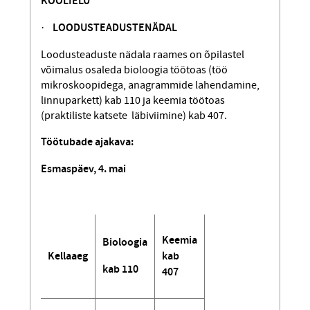
KOOLIELU
·
LOODUSTEADUSTE
NÄDAL
Loodusteaduste nädala raames on õpilastel
võimalus osaleda bioloogia töötoas (töö
mikroskoopidega, anagrammide lahenda­mine,
linnuparkett) kab 110 ja keemia töö­toas
(praktiliste katsete läbiviimine) kab 407.
Töötubade ajakava:
Esmaspäev, 4. mai
Keemia
Bioloogia
Kellaaeg
kab
kab 110
407