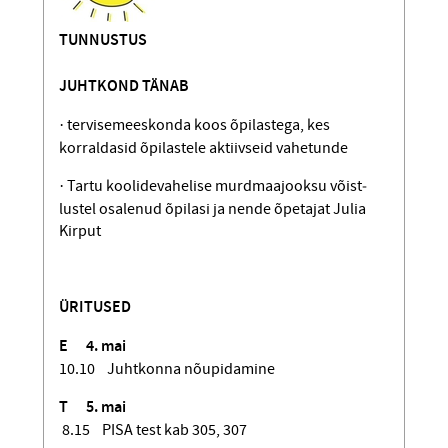
TUNNUSTUS
JUHTKOND TÄNAB
·
tervisemeeskonda koos õpilastega, kes
korraldasid õpilastele aktiivseid vahetunde
·
Tartu koolidevahelise murdmaa­jooksu võist­
lustel osalenud õpilasi ja nende õpetajat Julia
Kirput
ÜRITUSED
E 4. mai
10.10 Juhtkonna nõupidamine
T 5
. mai
8.15 PISA test kab 305, 307