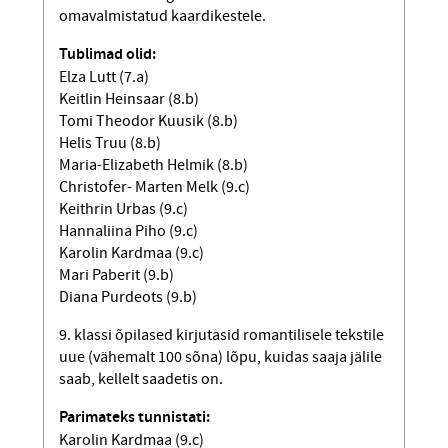
omavalmistatud kaardikestele.
Tublimad olid:
Elza Lutt (7.a)
Keitlin Heinsaar (8.b)
Tomi Theodor Kuusik (8.b)
Helis Truu (8.b)
Maria-Elizabeth Helmik (8.b)
Christofer- Marten Melk (9.c)
Keithrin Urbas (9.c)
Hannaliina Piho (9.c)
Karolin Kardmaa (9.c)
Mari Paberit (9.b)
Diana Purdeots (9.b)
9. klassi õpilased kirjutasid romantilisele tekstile
uue (vähemalt 100 sõna) lõpu, kuidas saaja jälile
saab, kellelt saadetis on.
Parimateks tunnistati:
Karolin Kardmaa (9.c)