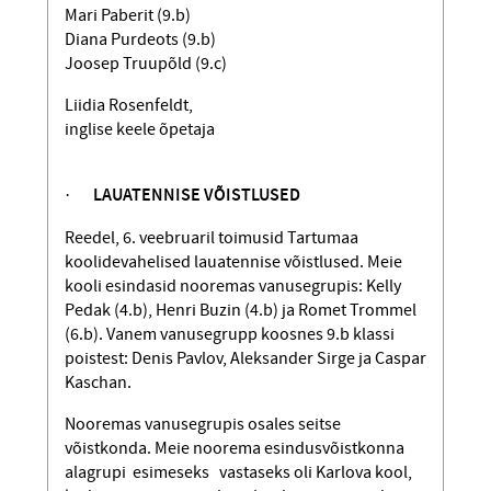
Mari Paberit (9.b)
Diana Purdeots (9.b)
Joosep Truupõld (9.c)
Liidia Rosenfeldt,
inglise keele õpetaja
·
LAUATENNISE VÕISTLUSED
Reedel, 6. veebruaril toimusid Tartumaa
koolidevahelised lauatennise võistlused. Meie
kooli esindasid nooremas vanuse­grupis: Kelly
Pedak (4.b), Henri Buzin (4.b) ja Romet Trommel
(6.b). Vanem vanusegrupp koosnes 9.b klassi
poistest: Denis Pavlov, Aleksander Sirge ja Caspar
Kaschan.
Nooremas vanusegrupis osales seitse
võistkonda. Meie noorema esindus­võistkonna
ala­grupi esimeseks vastaseks oli Karlova kool,