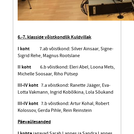
6.-7. klasside võistkondlik Kuldvillak
I koht
7.ab võistkond: Silver Ainsaar, Signe-
Sigrid Rehe, Magnus Rootslane
II koht
6.b võistkond: Eleri Abel, Loona Mets,
Michelle Soosaar, Riho Pütsep
III-IV koht
7.a võistkond: Ranette Jääger, Eva-
Lotta Vakmann, Ingrid Kobõlkina, Lola Sõukand
III-IV koht
7.b võistkond: Artur Kohal, Robert
Kolossov, Gerda Pihle, Rein Reinstein
Päevaülesanded
I kohta
jagavad
Sarah Lannes ja Sandra Lannes