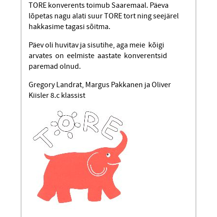
TORE konverents toimub Saaremaal. Päeva
lõpetas nagu alati suur TORE tort ning seejärel
hakkasime tagasi sõitma.
Päev oli huvitav ja sisutihe, aga meie kõigi
arvates on eelmiste aastate konverentsid
paremad olnud.
Gregory Landrat, Margus Pakkanen ja Oliver
Kiisler 8.c klassist