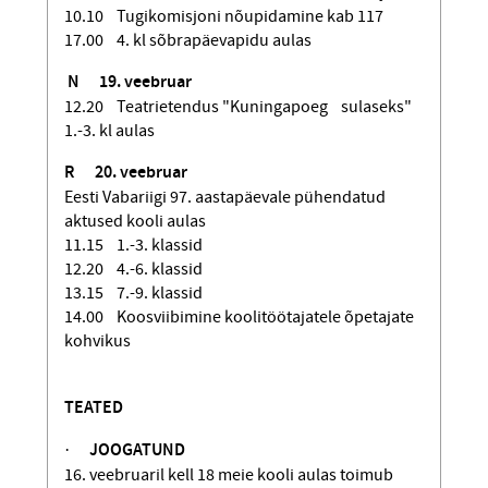
10.10 Tugikomisjoni nõupidamine kab 117
17.00 4. kl sõbrapäevapidu aulas
N
19. veebruar
12.20 Teatrietendus "Kuningapoeg sulaseks"
1.-3. kl aulas
R
20. veebruar
Eesti Vabariigi 97. aastapäevale pühendatud
aktused kooli aulas
11.15 1.-3. klassid
12.20 4.-6. klassid
13.15 7.-9. klassid
14.00 Koosviibimine koolitöötajatele õpetajate
kohvikus
TEATED
·
JOOGATUND
16. veebruaril kell 18 meie kooli aulas toimub