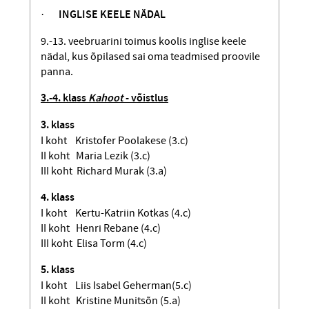
·
INGLISE KEELE NÄDAL
9.-13. veebruarini toimus koolis inglise keele
nädal, kus õpilased sai oma teadmised proovile
panna.
3.-4. klass
Kahoot
- võistlus
3. klass
I koht Kristofer Poolakese (3.c)
I
I koht Maria Lezik (3.c)
III koht Richard Murak (3.a)
4. klass
I koht Kertu-Katriin Kotkas (4.c)
II koht Henri Rebane (4.c)
III koht Elisa Torm (4.c)
5. klass
I koht Liis Isabel Geherman(5.c)
II koht Kristine Munitsõn (5.a)