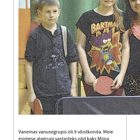
Vanemas vanusegrupis oli 9 võistkonda. Meie
esimese alagrupi vastasteks olid kaks Miina