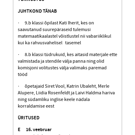
JUHTKOND TÄNAB
· 9.b klassi õpilast Kati Iherit, kes on
saavutanud suurepäraseid tulemusi
matemaatikaalastel võistlustel nii vabariiklikul
kui ka rahvusvahelisel tasemel
· 8.b klassi tüdrukuid, kes aitasid materjale ette
valmistada ja stendile välja panna ning olid
komisjoni volitustes välja valimaks paremad
tööd
· õpetajaid Siret Vool, Katrin Ubaleht, Merle
Alupere, Liidia Rosenfeldt ja Laivi Haldma hariva
ning südamliku inglise keele nädala
korraldamise eest
ÜRITUSED
E
16. veebruar