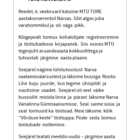
Reedel, 6. veebruaril käisime MTÜ TORE
aastakonverentsil Narvas. Sõit algas juba
varahommikul ja oli väga pikk.
Kõigepealt toimus kohalolijate regist­reerimine
ja töötubadesse kirjapanek. Siis esines MTÜ
tegevjuht aruandeaasta kokkuvõttega ja
tutvustati järgmise aasta plaane.
Seejärel nägime lühitutvustust Narva
vaatamisväärsustest ja läksime bussiga Rootsi
Lõvi kuju juurde, kus tegime ühispildi ja
nautisime vaadet. Seejärel oli veel väike
bussisõit mööda linna ja pärast läksime Narva
Vanalinna Gümnaasiumisse. Seal saime süüa ja
seal toimusid ka töötoad. Meie läksime kõik
''Võrduse keele'' töötuppa. Peale seda toimus
töötubade esitlemine.
Seejärel teatati meeldiv uudis – järgmise aasta