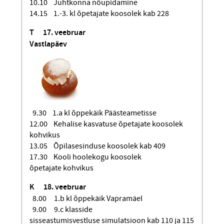
10.10 Juhtkonna nõupidamine
14.15 1.-3. kl õpetajate koosolek kab 228
T
17. veebruar
Vastlapäev
9.30 1.a kl õppekäik Päästeametisse
12.00 Kehalise kasvatuse õpetajate koosolek
kohvikus
13.05 Õpilasesinduse koosolek kab 409
17.30 Kooli hoolekogu koosolek
õpetajate kohvikus
K
18. veebruar
8.00 1.b kl õppekäik Vapramäel
9.00 9.c klasside
sisseastumisvestluse simulatsioon kab 110 ja 115