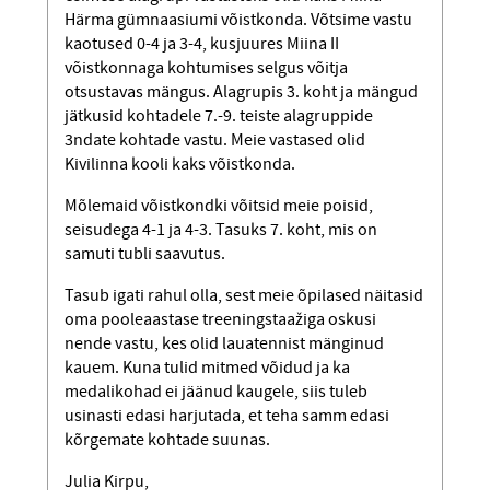
Härma gümnaasiumi võistkonda. Võtsime vastu
kaotused 0-4 ja 3-4, kusjuures Miina II
võistkonnaga kohtumises selgus võitja
otsustavas mängus. Alagrupis 3. koht ja mängud
jätkusid kohtadele 7.-9. teiste alagruppide
3ndate kohtade vastu. Meie vastased olid
Kivilinna kooli kaks võistkonda.
Mõlemaid võistkondki võitsid meie poisid,
seisudega 4-1 ja 4-3. Tasuks 7. koht, mis on
samuti tubli saavutus.
Tasub igati rahul olla, sest meie õpilased näitasid
oma pooleaastase treeningstaažiga oskusi
nende vastu, kes olid lauatennist mänginud
kauem. Kuna tulid mitmed võidud ja ka
medalikohad ei jäänud kaugele, siis tuleb
usinasti edasi harjutada, et teha samm edasi
kõrgemate kohtade suunas.
Julia Kirpu,