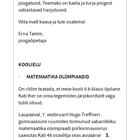
joogatund. Teemaks on kaela ja turja pingest
vabastavad harjutused.
Võta matt kaasa ja tule osalema!
Erna Tamm,
joogaõpetaja
KOOLIELU
·
MATEMAATIKA OLÜMPIAADID
On rõõm teatada, et meie kooli 9.b klassi õpilane
Kati Iher on oma tegemistes järjekordselt väga
tubli olnud.
Laupäeval, 7. veebruaril Hugo Treffneri
gümnaasiumi ruumides toimunud vabariikliku
matemaatika olümpiaadi piirkonnavoorus
saavutas Kati 48 osavõtja seas auväärse
3.