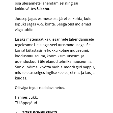
osa ülesannete lahendamisel ning sai
kokkuvõttes
3. koha
.
Joosep jagas esimese osa järel esikohta, kuid
lõpuks jagas 4.-5. kohta. Seega olid mõlemad
väga tublid.
Lisaks matemaatika ülesannete lahend­amisele
tegelesime Helsingis veel turismindusega. Sel
korral külastasime kokku kolme muuseumi:
loodusmuuseumi, koomiksimuuseumi ja
uuenduskuuri üle elanud tehnikamuuseumis.
Siin oli võimalik võtta mobla-moodi giid näppu,
mis seletas selges inglise keeles, et mis ja kus ja
kuidas.
Oli väga tegus nädalavahetus.
Hannes Jukk,
TÜ õppejõud
·
TORE KONVERENTS