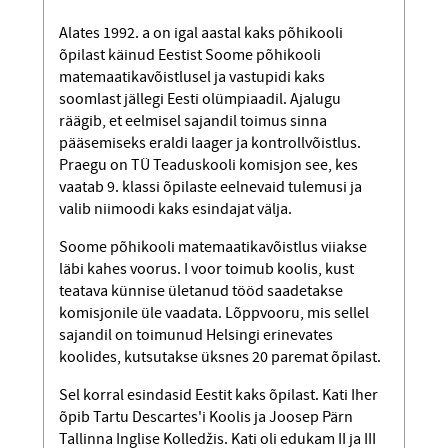
Alates 1992. a on igal aastal kaks põhikooli
õpilast käinud Eestist Soome põhikooli
matemaatikavõistlusel ja vastupidi kaks
soomlast jällegi Eesti olümpiaadil. Ajalugu
räägib, et eelmisel sajandil toimus sinna
pääsemiseks eraldi laager ja kontrollvõistlus.
Praegu on TÜ Teaduskooli komisjon see, kes
vaatab 9. klassi õpilaste eelnevaid tulemusi ja
valib niimoodi kaks esindajat välja.
Soome põhikooli matemaatikavõistlus viiakse
läbi kahes voorus. I voor toimub koolis, kust
teatava künnise ületanud tööd saadetakse
komisjonile üle vaadata. Lõppvooru, mis sellel
sajandil on toimunud Helsingi erinevates
koolides, kutsutakse üksnes 20 paremat õpilast.
Sel korral esindasid Eestit kaks õpilast. Kati Iher
õpib Tartu Descartes'i Koolis ja Joosep Pärn
Tallinna Inglise Kolledžis. Kati oli edukam II ja III