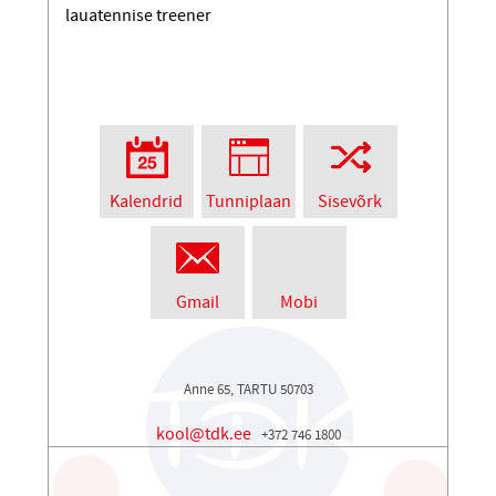
lauatennise treener
Kalendrid
Tunniplaan
Sisevõrk
Gmail
Mobi
Anne 65, TARTU 50703
kool@tdk.ee
+372 746 1800