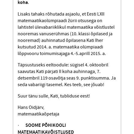
koha
.
Lisaks tahaks rõhutada asjaolu, et Eesti LXII
matemaatikaolümpiaadi žürii otsusega on
lahtistel ülevabariiklikul matemaatika võistlustel
nooremas vanuserühmas (10. klassi õpilased ja
nooremad) auhinnatud õpilasena Kati Iher
kutsutud 2014. a. mate­maatika olümpiaadi
lõppvooru toimumisajaga 4.-5.aprill 2015. a.
Täpsustuseks eeltoodule: sügisel 4. oktoobril
saavutas Kati pärjati II koha auhinnaga, 7.
detsembril 119 osavõtja seas 9. punktisumma. Ja
seda vabariigi tasemel. Kes teeb, see jõuab!
Suur tänu sulle, Kati, tubliduse eest!
Hans Oidjärv,
matemaatikaõpetaja
·
SOOME PÕHIKOOLI
MATEMAATIKA
VÕISTLUSED