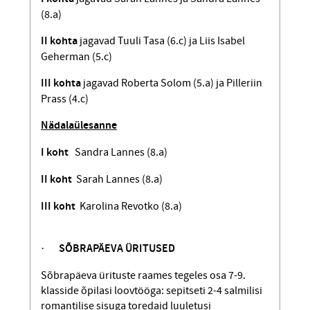
(8.a)
II kohta
jagavad Tuuli Tasa (6.c) ja Liis Isabel
Geherman (5.c)
III kohta
jagavad Roberta Solom (5.a) ja Pilleriin
Prass (4.c)
Nädalaülesanne
I koht
Sandra Lannes (8.a)
II koht
Sarah Lannes (8.a)
III koht
Karolina Revotko (8.a)
·
SÕBRAPÄEVA ÜRITUSED
Sõbrapäeva ürituste raames tegeles osa 7-9.
klasside õpilasi loovtööga: sepitseti 2-4 salmilisi
romantilise sisuga toredaid luuletusi