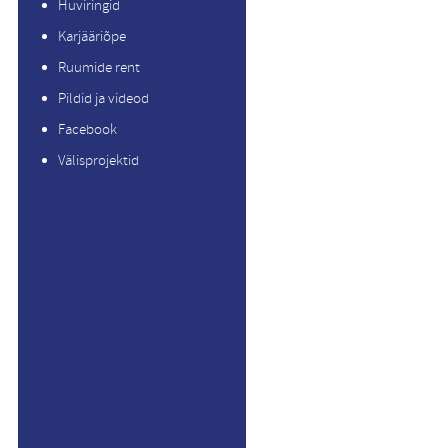
Huviringid
Karjääriõpe
Ruumide rent
Pildid ja videod
Facebook
Välisprojektid
a