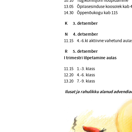
10.10 Tugikomisjoni nõupidamine
13.05 Õpilasesinduse koosolek kab 
14.30 Õppenõukogu kab 115
K
3. detsember
N
4. detsember
11.15 4.-6.kl aktiivne vahetund aula
R
5. detsember
I trimestri lõpetamine aulas
11.15 1.-3. klass
12.20 4.-6. klass
13.20 7.-9. klass
Ilusat ja rahulikku alanud advendi