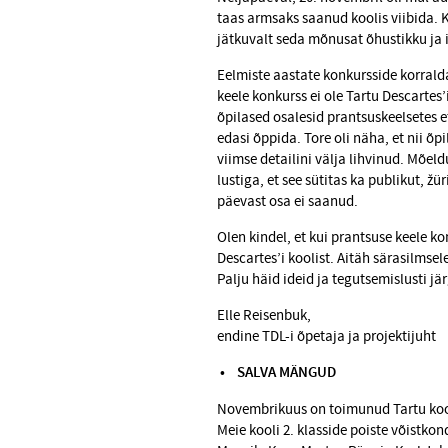
taas armsaks saanud koolis viibida. K
jätkuvalt seda mõnusat õhustikku ja i
Eelmiste aastate konkursside korrald
keele konkurss ei ole Tartu Descartes’
õpilased osalesid prantsuskeelsetes e
edasi õppida. Tore oli näha, et nii õp
viimse detailini välja lihvinud. Mõeldu
lustiga, et see sütitas ka publikut, ž
päevast osa ei saanud.
Olen kindel, et kui prantsuse keele ko
Descartes’i koolist. Aitäh särasilmsele
Palju häid ideid ja tegutsemislusti j
Elle Reisenbuk,
endine TDL-i õpetaja ja projektijuht
• SALVA MÄNGUD
Novembrikuus on toimunud Tartu kooli
Meie kooli 2. klasside poiste võistkon