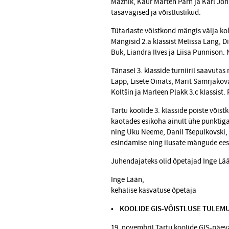
Maznik, Kaur Marten Pärn ja Karl Joh
tasavägised ja võistluslikud.
Tütarlaste võistkond mängis välja koh
Mängisid 2.a klassist Melissa Lang, Di
Buk, Liandra Ilves ja Liisa Punnison. 
Tänasel 3. klasside turniiril saavuta
Lapp, Lisete Oinats, Marit Samrjakov
Koltšin ja Marleen Plakk 3.c klassist
Tartu koolide 3. klasside poiste võist
kaotades esikoha ainult ühe punktiga
ning Uku Neeme, Danil Tšepulkovski, S
esindamise ning ilusate mängude ees
Juhendajateks olid õpetajad Inge Lää
Inge Lään,
kehalise kasvatuse õpetaja
• KOOLIDE GIS-VÕISTLUSE TULEM
19. novembril Tartu koolide GIS-päe