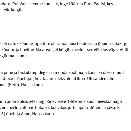
Randaru, Rut Vaik, Lemme Lumiste, Inge Lään ja Piret Paatsi, kes
 teile kõigile!
l oli natuke õudne, aga tore oli saada uusi teadmisi ja õppida salakirju
e õudne ja huvitav. Ma arvan, et kõigile meeldis see võistlus väga. Aitäh,
me gümnaasium)
et oli pime ja taskulampidega sai mööda koolimaja käia. Ei oleks olnud
d täitsime õpetajat, huvitavam oleks olnud ilma. Ülesanded olid
inna. (Kertu, Hansa kool)
 tänu omanäolisusele ning põnevusele. Olite oma kooli meeskonnaga
aid meeldivalt teie hubases kohvikus juttu ajada. Jõudu ja jaksu ka
a! ( õpetaja Anne, Hansa kool)