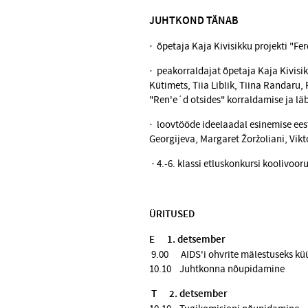
JUHTKOND TÄNAB
· õpetaja Kaja Kivisikku projekti "Fe
· peakorraldajat õpetaja Kaja Kivisikk
Kütimets, Tiia Liblik, Tiina Randaru, 
"Ren'e´d otsides" korraldamise ja läb
· loovtööde ideelaadal esinemise eest
Georgijeva, Margaret Žoržoliani, Vik
· 4.-6. klassi etluskonkursi koolivoor
ÜRITUSED
E
1. detsember
9.00 AIDS'i ohvrite mälestuseks
küü
10.10 Juhtkonna nõupidamine
T
2. detsember