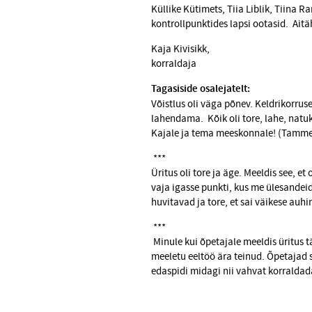
Küllike Kütimets, Tiia Liblik, Tiina 
kontrollpunktides lapsi ootasid. Aitäh
Kaja Kivisikk,
korraldaja
Tagasiside osalejatelt:
Võistlus oli väga põnev. Keldrikorruse
lahendama. Kõik oli tore, lahe, natuk
Kajale ja tema meeskonnale! (Tam
***
Üritus oli tore ja äge. Meeldis see, 
vaja igasse punkti, kus me ülesandei
huvitavad ja tore, et sai väikese auh
***
Minule kui õpetajale meeldis üritus
meeletu eeltöö ära teinud. Õpetajad s
edaspidi midagi nii vahvat korraldad