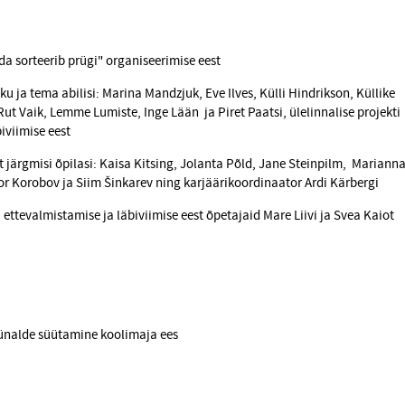
rda sorteerib prügi" organiseerimise eest
u ja tema abilisi: Marina Mandzjuk, Eve Ilves, Külli Hindrikson, Küllike
Rut Vaik, Lemme Lumiste, Inge Lään ja Piret Paatsi, ülelinnalise projekti
iviimise eest
 järgmisi õpilasi: Kaisa Kitsing, Jolanta Põld, Jane Steinpilm, Mariann
tor Korobov ja Siim Šinkarev ning karjäärikoordinaator Ardi Kärbergi
u ettevalmistamise ja läbiviimise eest õpetajaid Mare Liivi ja Svea Kaiot
nalde süütamine koolimaja ees