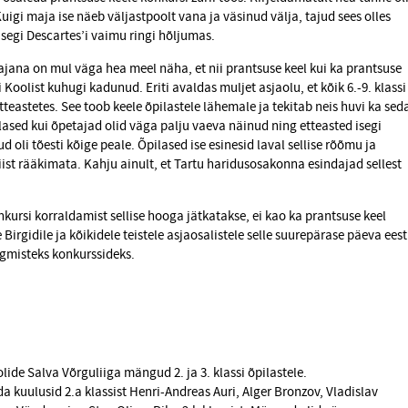
uigi maja ise näeb väljastpoolt vana ja väsinud välja, tajud sees olles
segi Descartes’i vaimu ringi hõljumas.
ajana on mul väga hea meel näha, et nii prantsuse keel kui ka prantsuse
i Koolist kuhugi kadunud. Eriti avaldas muljet asjaolu, et kõik 6.-9. klassi
tteastetes. See toob keele õpilastele lähemale ja tekitab neis huvi ka sed
ilased kui õpetajad olid väga palju vaeva näinud ning etteasted isegi
d oli tõesti kõige peale. Õpilased ise esinesid laval sellise rõõmu ja
üriist rääkimata. Kahju ainult, et Tartu haridusosakonna esindajad sellest
nkursi korraldamist sellise hooga jätkatakse, ei kao ka prantsuse keel
 Birgidile ja kõikidele teistele asjaosalistele selle suurepärase päeva eest
ärgmisteks konkurssideks.
de Salva Võrguliiga mängud 2. ja 3. klassi õpilastele.
da kuulusid 2.a klassist Henri-Andreas Auri, Alger Bronzov, Vladislav