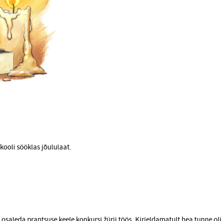
 kooli sööklas jõululaat.
 osaleda prantsuse keele konkursi žürii töös. Kirjeldamatult hea tunne ol