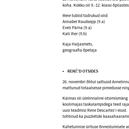
koha. Kokku oli 9.-12. klassi õpilaste
Meie tublid tüdrukud olid:
Annabel Raudsepp (9.a)
Eveli Pärna (9.a)
Kati Iher (9.b)
Kaja Haljasmets,
geograafia õpetaja
•
RENÉ'D OTSIDES
26. novembri õhtul sattusid Annelinna
mattunud totaalsesse pimedusse ning
Käimas oli ülelinnaline otsimismäng 
koolimajas taskulampidega teed rajad
uusi teadmisi Rene Descartes’i elust
tohtinud ka puzzletüki kaasahaaramis
Kahetunnise ürituse õnnestumisele ai