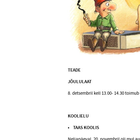
TEADE
JÕULULAAT
8. detsembril kell 13.00- 14.30 toimub
KOOLIELU
• TAAS KOOLIS
Neljapäeval, 20. novembril oli mul au