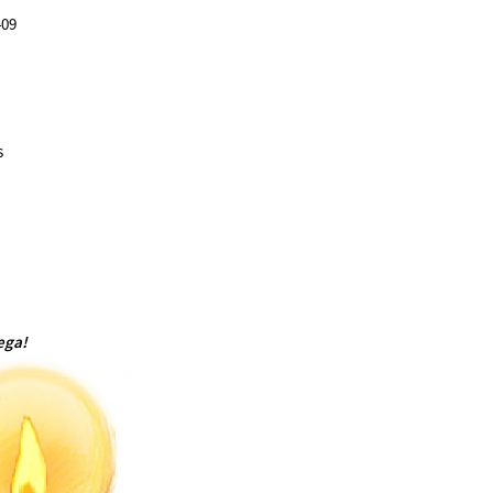
409
s
aega!