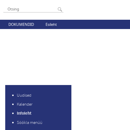
DOKUMENDID
Esileht
Uudised
Kalender
Infoleht
Söökla menüü