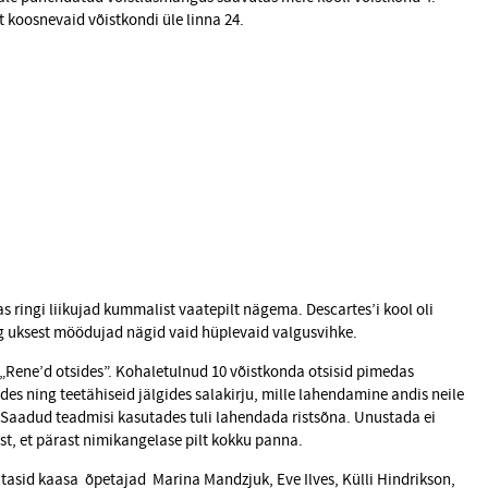
st koosnevaid võistkondi üle linna 24.
s ringi liikujad kummalist vaatepilt nägema. Descartes’i kool oli
 uksest möödujad nägid vaid hüplevaid valgusvihke.
„Rene’d otsides”. Kohaletulnud 10 võistkonda otsisid pimedas
es ning teetähiseid jälgides salakirju, mille lahendamine andis neile
. Saadud teadmisi kasutades tuli lahendada ristsõna. Unustada ei
t, et pärast nimikangelase pilt kokku panna.
tasid kaasa õpetajad Marina Mandzjuk, Eve Ilves, Külli Hindrikson,