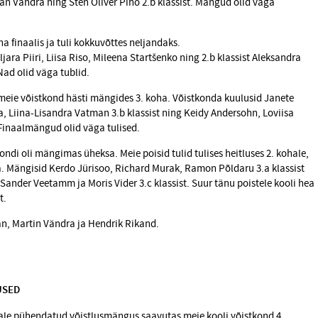
an Vändra ning Sten Oliver Piho 2.b klassist. Mängud olid väga
a finaalis ja tuli kokkuvõttes neljandaks.
ljara Piiri, Liisa Riso, Mileena Startšenko ning
2.b klassist Aleksandra
Nad olid väga tublid.
s meie võistkond hästi mängides 3. koha.
Võistkonda kuulusid Janete
a, Liina-Lisandra Vatman 3.b klassist ning Keidy Andersohn, Loviisa
. Finaalmängud olid väga tulised.
kondi oli mängimas üheksa. Meie poisid tulid tulises heitluses 2. kohale,
. Mängisid Kerdo Jürisoo, Richard Murak, Ramon Põldaru 3.a klassist
ander Veetamm ja Moris Vider 3.c klassist. Suur tänu poistele kooli hea
t.
n, Martin Vändra ja Hendrik Rikand.
USED
vale pühendatud võistlusmängus saavutas meie kooli võistkond 4.