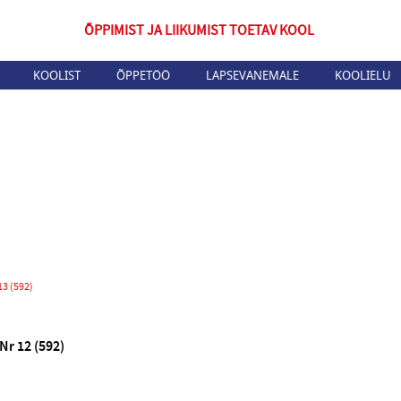
ÕPPIMIST JA LIIKUMIST TOETAV KOOL
KOOLIST
ÕPPETÖÖ
LAPSEVANEMALE
KOOLIELU
13 (592)
2014 Nr 12 (592)