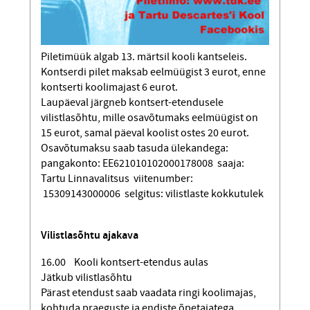
Piletimüük algab 13. märtsil kooli kantseleis.
Kontserdi pilet maksab eelmüügist 3 eurot, enne
kontserti koolimajast 6 eurot.
Laupäeval järgneb kontsert-etendusele
vilistlasõhtu, mille osavõtumaks eelmüügist on
15 eurot, samal päeval koolist ostes 20 eurot.
Osavõtumaksu saab tasuda ülekandega:
pangakonto: EE621010102000178008 saaja:
Tartu Linnavalitsus viitenumber:
15309143000006 selgitus: vilistlaste kokkutulek
Vilistlasõhtu ajakava
16.00 Kooli kontsert-etendus aulas
Jätkub vilistlasõhtu
Pärast etendust saab vaadata ringi koolimajas,
kohtuda praeguste ja endiste õpetajatega,