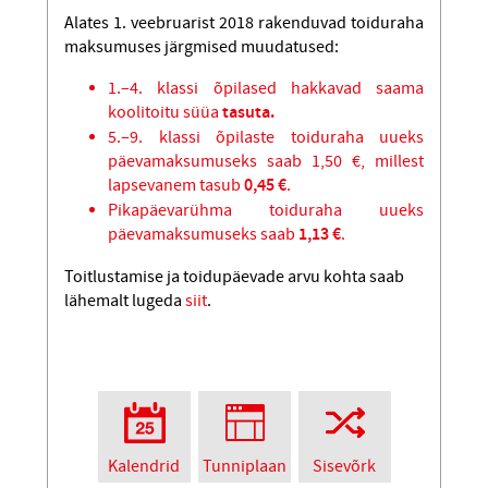
Alates 1. veebruarist 2018 rakenduvad toiduraha
maksumuses järgmised muudatused:
1.–4. klassi õpilased hakkavad saama
koolitoitu süüa
tasuta.
5.–9. klassi õpilaste toiduraha uueks
päevamaksumuseks saab 1,50 €, millest
lapsevanem tasub
0,45 €
.
Pikapäevarühma toiduraha uueks
päevamaksumuseks saab
1,13 €
.
Toitlustamise ja toidupäevade arvu kohta saab
lähemalt lugeda
siit
.
Kalendrid
Tunniplaan
Sisevõrk