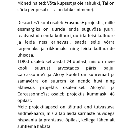
Mõned näited: Võta küpsist ja ole rahulik!, Tal on
süda peopesal (= Ta on lahke inimene).
Descartes'i kool osaleb Erasmus+ projektis, mille
eesmärgiks on uurida enda suguvõsa juuri,
teadvustada enda kultuuri, uurida teisi kultuure
ja leida neis erinevusi, saada selle võrra
targemaks ja rikkamaks ning leida kultuuride
ühisosa.
TDKst osaleb sel aastal 24 õpilast, mis on meie
kooli suurust arvestades päris palju.
Carcassonne'i ja Alcoy koolid on suuremad ja
samavõrra on suurem ka nende huvi ning
aktiivsus projektis osalemisel. Alcoy'st ja
Carcassonne'ist osaleb projektis kummaski 48
õpilast.
Meie projektilapsed on täitnud end tutvustava
andmekaardi, mis aitab leida sarnaste huvidega
hispaania ja prantsuse õpilasi, kellega lähemalt
suhtlema hakata.