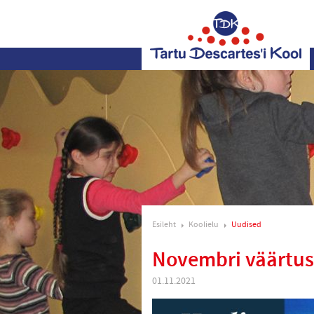
Esileht
Koolielu
Uudised
Novembri väärtu
01.11.2021