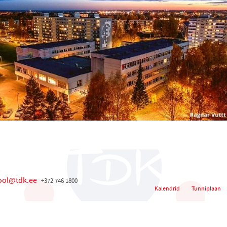
ool@tdk.ee
+372 746 1800
Kalendrid
Tunniplaan