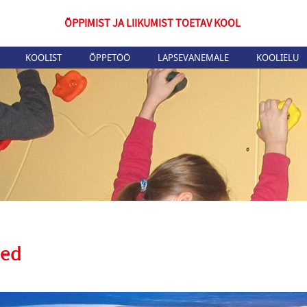
ÕPPIMIST JA LIIKUMIST TOETAV KOOL
KOOLIST
ÕPPETÖÖ
LAPSEVANEMALE
KOOLIELU
sed