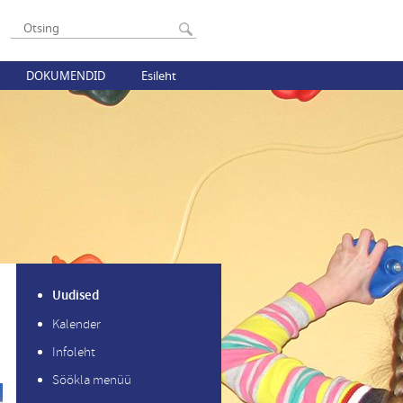
DOKUMENDID
Esileht
Uudised
Kalender
Infoleht
Söökla menüü