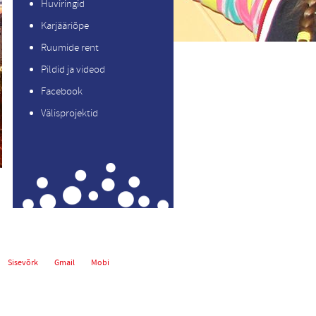
Huviringid
Karjääriõpe
Ruumide rent
Pildid ja videod
Facebook
Välisprojektid
Sisevõrk
Gmail
Mobi