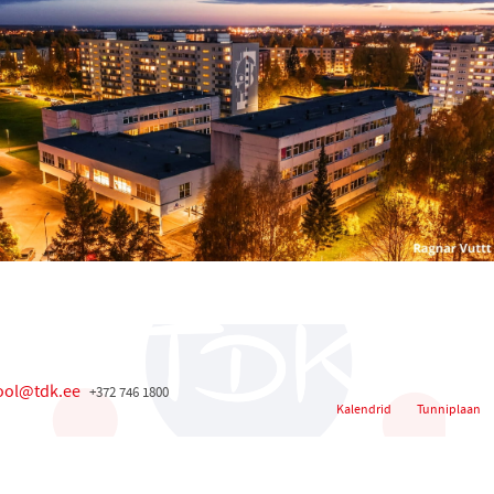
ool@tdk.ee
+372 746 1800
Kalendrid
Tunniplaan