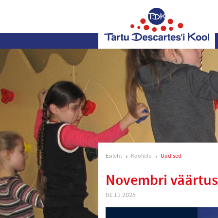
Esileht
Koolielu
Uudised
Novembri väärtus
01.11.2025