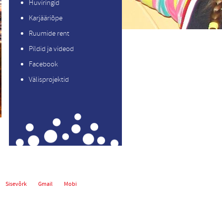
Huviringid
Karjääriõpe
Ruumide rent
Pildid ja videod
Facebook
Välisprojektid
Sisevõrk
Gmail
Mobi