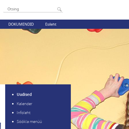
DOKUMENDID
Esileht
Uudised
Kalender
Infoleht
Söökla menüü