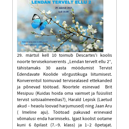
29. märtsil kell 10 toimub Descartes'i koolis
noorte tervisekonverents „Lendan tervelt ellu 2“,
tähistamaks 30 aasta möödumist Tervist
Edendavate Koolide võrgustikuga liitumisest.
Konverentsil toimuvad tervisealased ettekanded
ja põnevad töötoad. Noortele esinevad Brit
Mesipuu (Kuidas hoida oma vaimset ja füüsilist
tervist sotsiaalmeedias?), Harald Lepisk (Laetud
akud – heaolu loovad harjumused) ning Jaan Aru
( Imeline aju). Töötoad pakuvad erinevaid
võimalusi enda harimiseks. Igast koolist ootame
kuni 6 õpilast (7.–9. klass) ja 1–2 õpetajat.