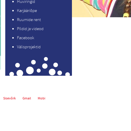
Huviringid
Karjääriõpe
Ruumide rent
Pildid ja videod
Facebook
Välisprojektid
Sisevõrk
Gmail
Mobi