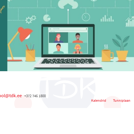
ool@tdk.ee
+372 746 1800
Kalendrid
Tunniplaan