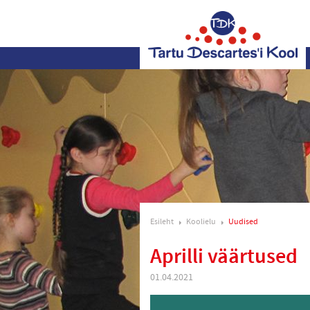
Esileht
Koolielu
Uudised
Aprilli väärtused
01.04.2021