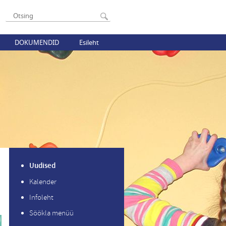
DOKUMENDID
Esileht
Uudised
Kalender
Infoleht
Söökla menüü