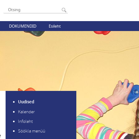
DOKUMENDID
Esileht
Uudised
Kalender
Infoleht
Söökla menüü
e