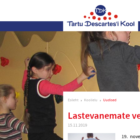
Esileht
Koolielu
Uudised
Lastevanemate ve
15.11.2019
19. nove