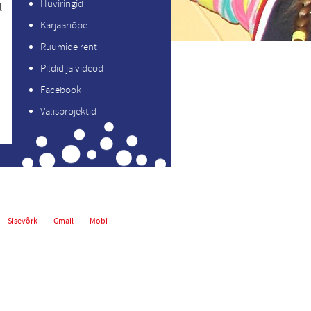
Huviringid
l
Karjääriõpe
Ruumide rent
Pildid ja videod
Facebook
Välisprojektid
Sisevõrk
Gmail
Mobi