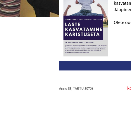
kasvatam
Jäppine
Olete oo
k
Anne 65, TARTU 50703