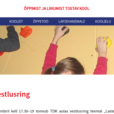
ÕPPIMIST JA LIIKUMIST TOETAV KOOL
KOOLIST
ÕPPETÖÖ
LAPSEVANEMALE
KOOLIELU
stlusring
mbril kell 17.30–19 toimub TDK aulas vestlusring teemal „Last