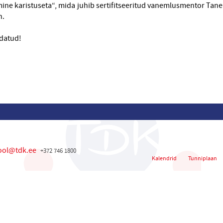
ine karistuseta“, mida juhib sertifitseeritud vanemlusmentor Tane
n.
datud!
ool@tdk.ee
+372 746 1800
Kalendrid
Tunniplaan