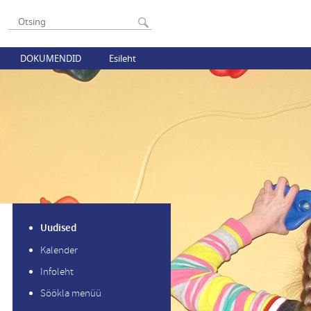
DOKUMENDID
Esileht
Uudised
Kalender
Infoleht
Söökla menüü