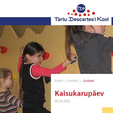
Esileht
Koolielu
Uudised
Kaisukarupäev
08.10.2021