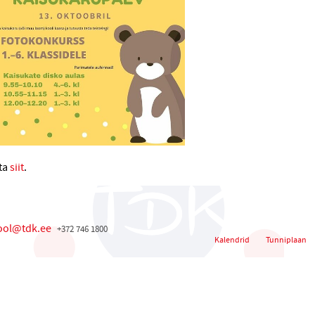
ta
siit
.
ool@tdk.ee
+372 746 1800
Kalendrid
Tunniplaan