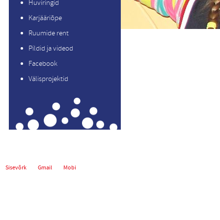
Huviringid
Karjääriõpe
Ruumide rent
Pildid ja videod
Facebook
Välisprojektid
Sisevõrk
Gmail
Mobi