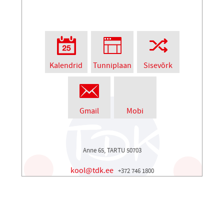
Kalendrid
Tunniplaan
Sisevõrk
Gmail
Mobi
Anne 65, TARTU 50703
kool@tdk.ee
+372 746 1800