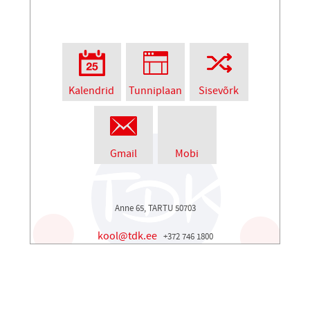
Kalendrid
Tunniplaan
Sisevõrk
Gmail
Mobi
Anne 65, TARTU 50703
kool@tdk.ee
+372 746 1800