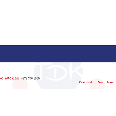
ool@tdk.ee
+372 746 1800
Kalendrid
Tunniplaan