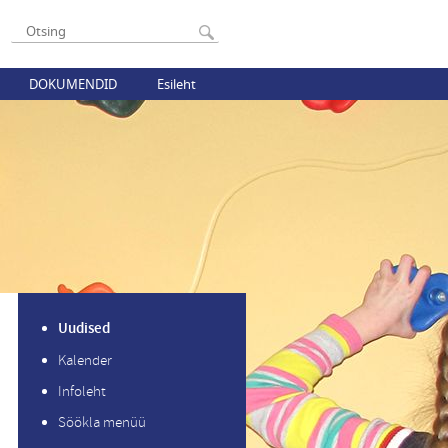
DOKUMENDID
Esileht
Uudised
Kalender
Infoleht
Söökla menüü