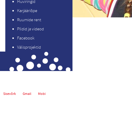
Huviringid
Karjääriõpe
Ruumide rent
Pildid ja videod
Facebook
Välisprojektid
Sisevõrk
Gmail
Mobi