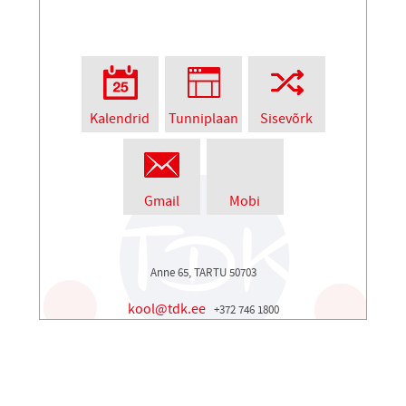
Kalendrid
Tunniplaan
Sisevõrk
Gmail
Mobi
Anne 65, TARTU 50703
kool@tdk.ee
+372 746 1800