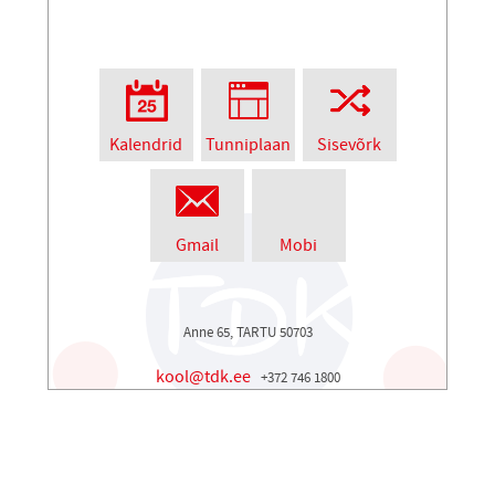
Kalendrid
Tunniplaan
Sisevõrk
Gmail
Mobi
Anne 65, TARTU 50703
kool@tdk.ee
+372 746 1800