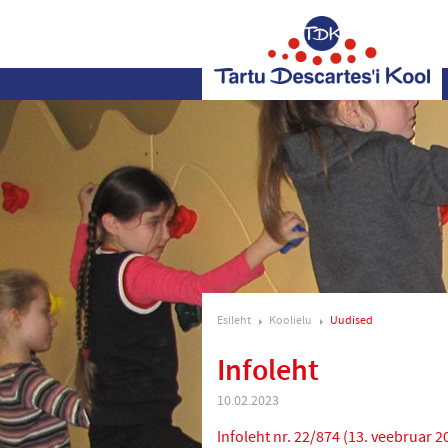
Esileht
Koolielu
Uudised
Infoleht
10.02.2023
Infoleht nr. 22/874 (13. veebruar 2