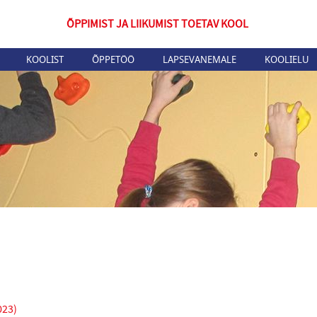
ÕPPIMIST JA LIIKUMIST TOETAV KOOL
KOOLIST
ÕPPETÖÖ
LAPSEVANEMALE
KOOLIELU
023)