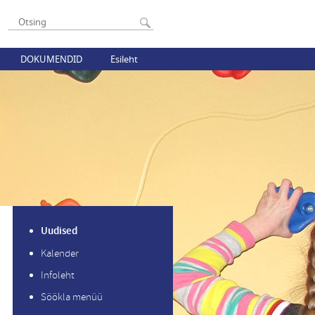
DOKUMENDID
Esileht
Uudised
Kalender
Infoleht
Söökla menüü