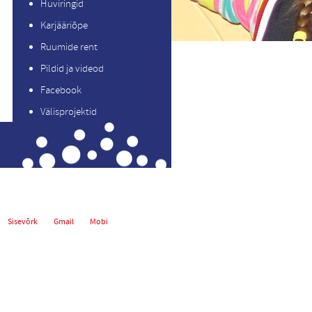
Huviringid
Karjääriõpe
Ruumide rent
Pildid ja videod
Facebook
Välisprojektid
Sisevõrk
Gmail
Mobi