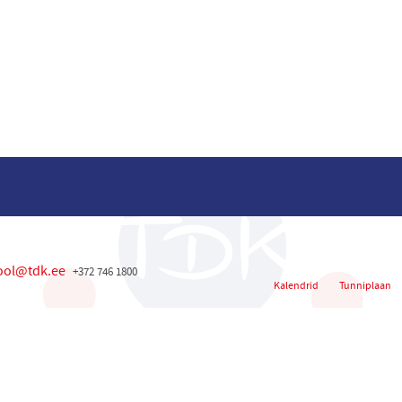
ool@tdk.ee
+372 746 1800
Kalendrid
Tunniplaan