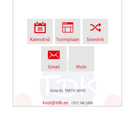
Kalendrid
Tunniplaan
Sisevõrk
Gmail
Mobi
Anne 65, TARTU 50703
kool@tdk.ee
+372 746 1800