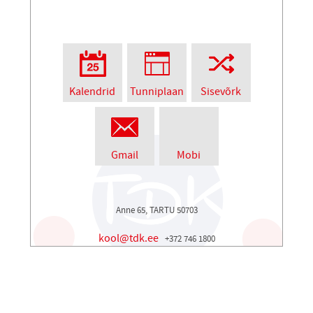
Kalendrid
Tunniplaan
Sisevõrk
Gmail
Mobi
Anne 65, TARTU 50703
kool@tdk.ee
+372 746 1800