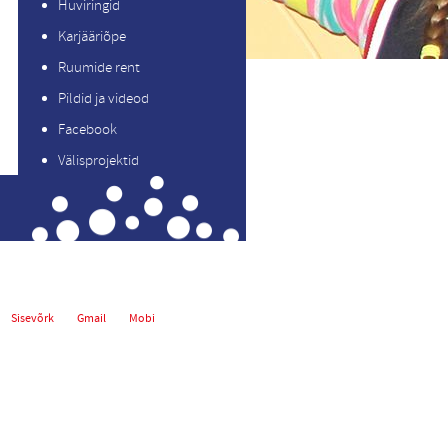
Huviringid
Karjääriõpe
Ruumide rent
Pildid ja videod
Facebook
Välisprojektid
Sisevõrk
Gmail
Mobi