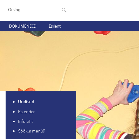
DOKUMENDID
Esileht
Uudised
Kalender
Infoleht
Söökla menüü