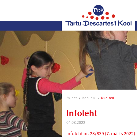
Esileht
Koolielu
Uudised
Infoleht
04.03.2022
Infoleht nr. 23/839 (7. märts 2022)