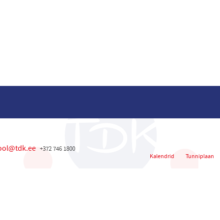
ool@tdk.ee
+372 746 1800
Kalendrid
Tunniplaan