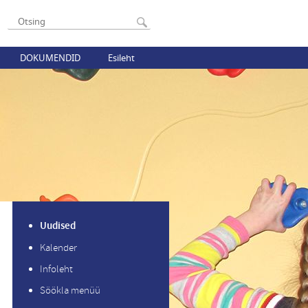
DOKUMENDID
Esileht
Uudised
Kalender
Infoleht
Söökla menüü