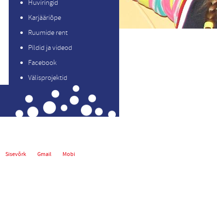
Huviringid
Karjääriõpe
Ruumide rent
Pildid ja videod
Facebook
Välisprojektid
Sisevõrk
Gmail
Mobi