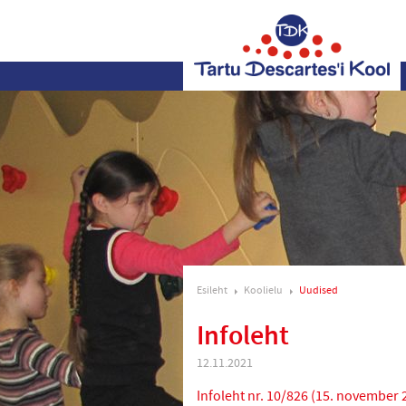
Esileht
Koolielu
Uudised
Infoleht
12.11.2021
Infoleht nr. 10/826 (15. november 