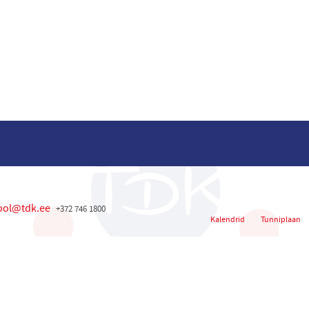
ool@tdk.ee
+372 746 1800
Kalendrid
Tunniplaan