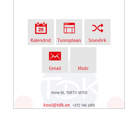
Kalendrid
Tunniplaan
Sisevõrk
Gmail
Mobi
Anne 65, TARTU 50703
kool@tdk.ee
+372 746 1800