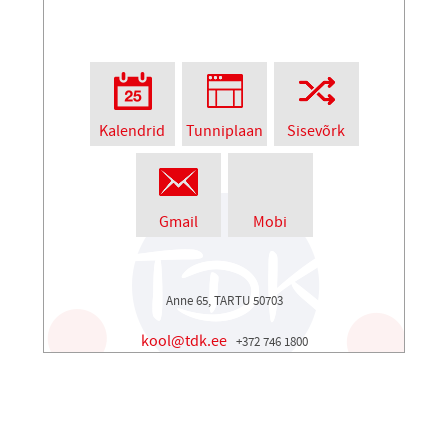
Kalendrid
Tunniplaan
Sisevõrk
Gmail
Mobi
Anne 65, TARTU 50703
kool@tdk.ee
+372 746 1800