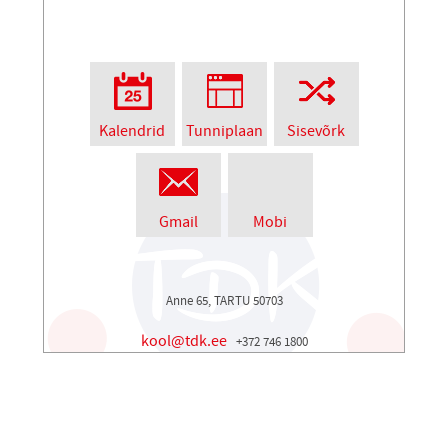
Kalendrid
Tunniplaan
Sisevõrk
Gmail
Mobi
Anne 65, TARTU 50703
kool@tdk.ee
+372 746 1800