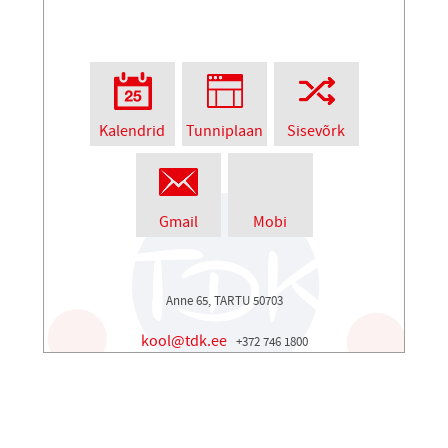
Kalendrid
Tunniplaan
Sisevõrk
Gmail
Mobi
Anne 65, TARTU 50703
kool@tdk.ee
+372 746 1800