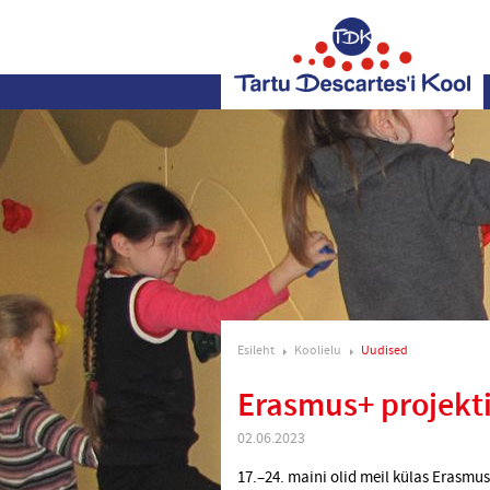
Esileht
Koolielu
Uudised
Erasmus+ projekt
02.06.2023
17.–24. maini olid meil külas Erasmu