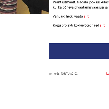
Prantsusmaalt. Nädala jooksul külas
kui ka põnevaid vaatamisväärsusi ja
siit
Vahvaid hetki vaata
siit
Kogu projekti kokkuvõtet näed
k
Anne 65, TARTU 50703