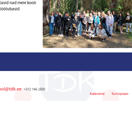
tasid nad meie kooli
 töötubasid.
ool@tdk.ee
+372 746 1800
Kalendrid
Tunniplaan