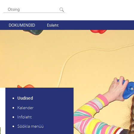
DOKUMENDID
Esileht
Uudised
Kalender
Infoleht
Söökla menüü