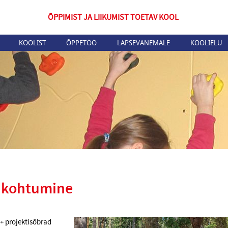
ÕPPIMIST JA LIIKUMIST TOETAV KOOL
KOOLIST
ÕPPETÖÖ
LAPSEVANEMALE
KOOLIELU
ikohtumine
s+ projektisõbrad