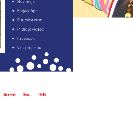
Huviringid
Karjääriõpe
Ruumide rent
Pildid ja videod
Facebook
Välisprojektid
Sisevõrk
Gmail
Mobi