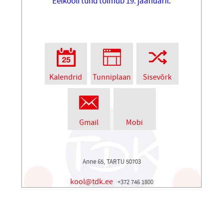
Eelkooli tund toimub 19. jaanuaril.
Kalendrid
Tunniplaan
Sisevõrk
Gmail
Mobi
Anne 65, TARTU 50703
kool@tdk.ee
+372 746 1800