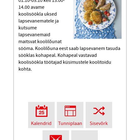
01.10-05.10 kell 13.00-
14.00 avame
koolisöökla uksed
lapsevanematele ja
kutsume
lapsevanemaid
maitsvat koolilõunat
sööma. Koolilõuna eest saab lapsevanem tasuda
sööklas kohapeal. Kohapeal vastavad
koolisöökla töötajad küsimustele koolitoidu
kohta.
Kalendrid
Tunniplaan
Sisevõrk