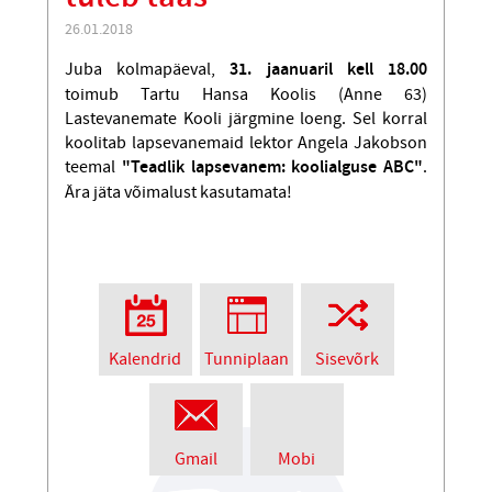
26.01.2018
Juba kolmapäeval,
31. jaanuaril kell 18.00
toimub Tartu Hansa Koolis (Anne 63)
Lastevanemate Kooli järgmine loeng. Sel korral
koolitab lapsevanemaid lektor Angela Jakobson
teemal
"Teadlik lapsevanem: koolialguse ABC"
.
Ära jäta võimalust kasutamata!
Kalendrid
Tunniplaan
Sisevõrk
Gmail
Mobi