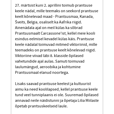
27. märtsist kuni 2. aprillini toimub prantsuse
keele nädal, mille teemaks on seekord prantsuse
keelt kõnelevad maad - Prantsusmaa, Kanada,
Šveits, Belgia, osaliselt ka Aafrika riigid.
Ainenädala ajal on meil külas ka sõbrad
Prantsusmaalt Carcassone'ist, kellel meie kooli
esindus eelmisel kevadel külas käis. Prantsuse
keele nädalal toimuvad mitmed viktoriinid, mille
teemadeks on prantsuse keelt kõnelevad riigid.
Viktoriine viivad läbi 8. klasside õpilased
vahetundide ajal aulas. Samuti toimuvad
laulumängud, aeroobika ja kohtumine
Prantsusmaal elanud noortega.
Lisaks saavad prantsuse keelest ja kultuurist
aimu ka need koolilapsed, kellel prantsuse keele
tund veel tunniplaanis ei ole. Suuremad õpilased
annavad neile näidistunni ja õpetaja Lilia Miilaste
õpetab prantsuskeelseid laule.