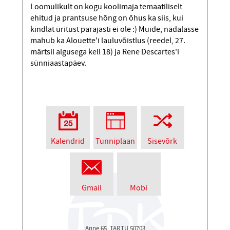
Loomulikult on kogu koolimaja temaatiliselt
ehitud ja prantsuse hõng on õhus ka siis, kui
kindlat üritust parajasti ei ole :) Muide, nädalasse
mahub ka Alouette'i lauluvõistlus (reedel, 27.
märtsil algusega kell 18) ja Rene Descartes'i
sünniaastapäev.
Kalendrid
Tunniplaan
Sisevõrk
Gmail
Mobi
Anne 65, TARTU 50703