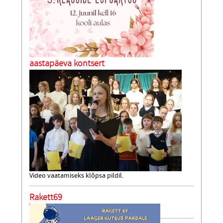
aastapäeva kontsert
Video vaatamiseks klõpsa pildil.
Rakett69